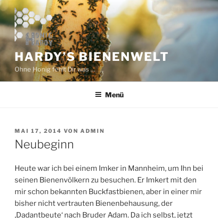
Zum
Inhalt
springen
HARDY’S BIENENWELT
Ohne Honig fehlt Dir was …
Menü
VERÖFFENTLICHT
MAI 17, 2014
VON
ADMIN
AM
Neubeginn
Heute war ich bei einem Imker in Mannheim, um Ihn bei
seinen Bienenvölkern zu besuchen. Er Imkert mit den
mir schon bekannten Buckfastbienen, aber in einer mir
bisher nicht vertrauten Bienenbehausung, der
‚Dadantbeute‘ nach Bruder Adam. Da ich selbst, jetzt